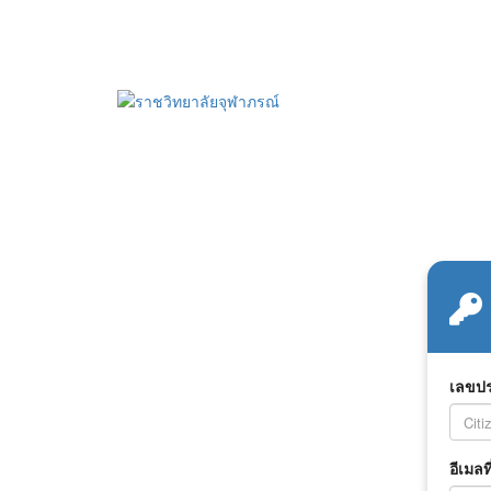
เลขปร
อีเมลท