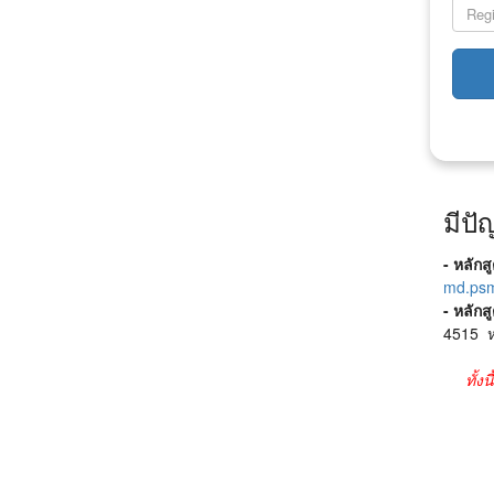
มีปั
- หลัก
md.psm
- หลัก
4515 ห
ทั้ง